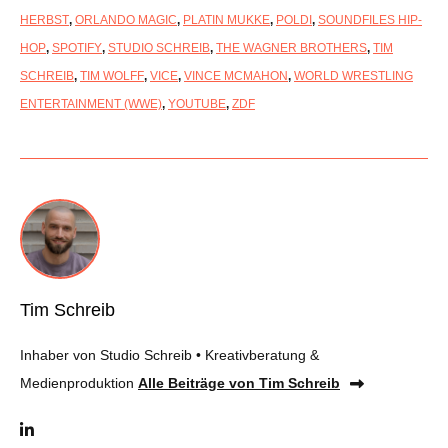
HERBST
,
ORLANDO MAGIC
,
PLATIN MUKKE
,
POLDI
,
SOUNDFILES HIP-
HOP
,
SPOTIFY
,
STUDIO SCHREIB
,
THE WAGNER BROTHERS
,
TIM
SCHREIB
,
TIM WOLFF
,
VICE
,
VINCE MCMAHON
,
WORLD WRESTLING
ENTERTAINMENT (WWE)
,
YOUTUBE
,
ZDF
Tim Schreib
Inhaber von Studio Schreib • Kreativberatung &
Medienproduktion
Alle Beiträge von Tim Schreib