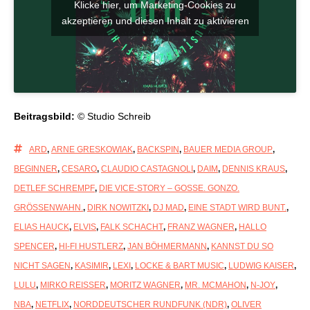
Klicke hier, um Marketing-Cookies zu
akzeptieren und diesen Inhalt zu aktivieren
Beitragsbild:
© Studio Schreib
ARD
,
ARNE GRESKOWIAK
,
BACKSPIN
,
BAUER MEDIA GROUP
,
BEGINNER
,
CESARO
,
CLAUDIO CASTAGNOLI
,
DAIM
,
DENNIS KRAUS
,
DETLEF SCHREMPF
,
DIE VICE-STORY – GOSSE. GONZO.
GRÖSSENWAHN.
,
DIRK NOWITZKI
,
DJ MAD
,
EINE STADT WIRD BUNT.
,
ELIAS HAUCK
,
ELVIS
,
FALK SCHACHT
,
FRANZ WAGNER
,
HALLO
SPENCER
,
HI-FI HUSTLERZ
,
JAN BÖHMERMANN
,
KANNST DU SO
NICHT SAGEN
,
KASIMIR
,
LEXI
,
LOCKE & BART MUSIC
,
LUDWIG KAISER
,
LULU
,
MIRKO REISSER
,
MORITZ WAGNER
,
MR. MCMAHON
,
N-JOY
,
NBA
,
NETFLIX
,
NORDDEUTSCHER RUNDFUNK (NDR)
,
OLIVER