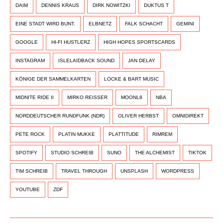
DAIM
DENNIS KRAUS
DIRK NOWITZKI
DUKTUS T
EINE STADT WIRD BUNT.
ELBNETZ
FALK SCHACHT
GEMINI
GOOGLE
HI-FI HUSTLERZ
HIGH HOPES SPORTSCARDS
INSTAGRAM
ISLELAIDBACK SOUND
JAN DELAY
KÖNIGE DER SAMMELKARTEN
LOCKE & BART MUSIC
MIDNITE RIDE II
MIRKO REISSER
MOONL8
NBA
NORDDEUTSCHER RUNDFUNK (NDR)
OLIVER HERBST
OMNIDIREKT
PETE ROCK
PLATIN MUKKE
PLATTITUDE
RIMREM
SPOTIFY
STUDIO SCHREIB
SUNO
THE ALCHEMIST
TIKTOK
TIM SCHREIB
TRAVEL THROUGH
UNSPLASH
WORDPRESS
YOUTUBE
ZDF