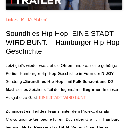
Link zu „Mr. McMahon“
Soundfiles Hip-Hop: EINE STADT
WIRD BUNT. – Hamburger Hip-Hop-
Geschichte
Jetzt gibt’s wieder was auf die Ohren, und zwar eine gehörige
Portion Hamburger Hip-Hop-Geschichte in Form der
N-JOY
-
Sendung
„Soundfiles Hip-Hop“
mit
Falk Schacht
und
DJ
Mad
, seines Zeichens Teil der legendären
Beginner
. In dieser
Ausgabe zu Gast:
EINE STADT WIRD BUNT.
Zumindest ein Teil des Teams hinter dem Projekt, das als
Crowdfunding-Kampagne für ein Buch über Graffiti in Hamburg
begann:
Mirko Reisser
alias
DAIM
, Writer,
Oliver Herbst
,