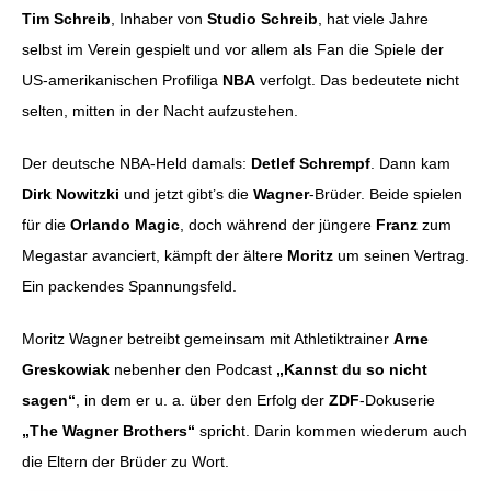
Tim Schreib
, Inhaber von
Studio Schreib
, hat viele Jahre
selbst im Verein gespielt und vor allem als Fan die Spiele der
US-amerikanischen Profiliga
NBA
verfolgt. Das bedeutete nicht
selten, mitten in der Nacht aufzustehen.
Der deutsche NBA-Held damals:
Detlef Schrempf
. Dann kam
Dirk Nowitzki
und jetzt gibt’s die
Wagner
-Brüder. Beide spielen
für die
Orlando Magic
, doch während der jüngere
Franz
zum
Megastar avanciert, kämpft der ältere
Moritz
um seinen Vertrag.
Ein packendes Spannungsfeld.
Moritz Wagner betreibt gemeinsam mit Athletiktrainer
Arne
Greskowiak
nebenher den Podcast
„Kannst du so nicht
sagen“
, in dem er u. a. über den Erfolg der
ZDF
-Dokuserie
„The Wagner Brothers“
spricht. Darin kommen wiederum auch
die Eltern der Brüder zu Wort.