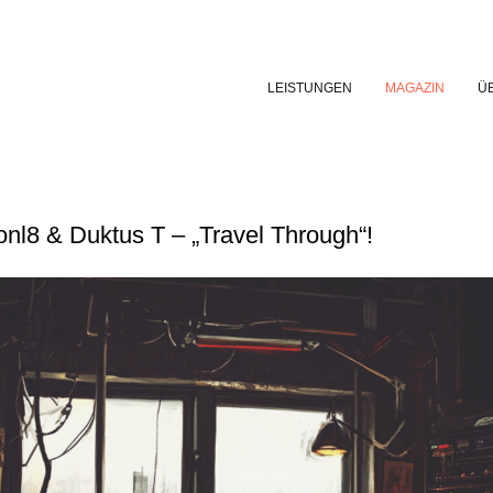
LEISTUNGEN
MAGAZIN
Ü
l8 & Duktus T – „Travel Through“!