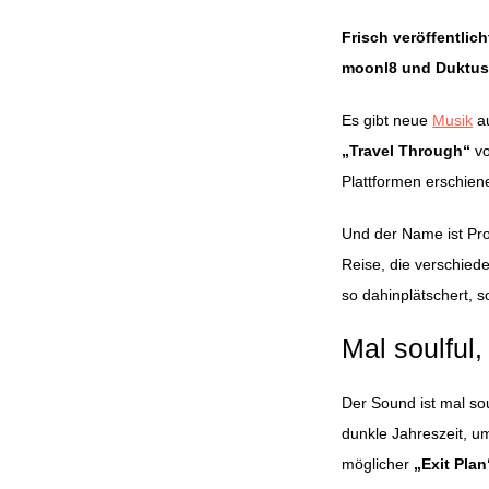
Frisch veröffentlic
moonl8 und Duktus
Es gibt neue
Musik
a
„Travel Through“
v
Plattformen erschien
Und der Name ist Pro
Reise, die verschied
so dahinplätschert, 
Mal soulful,
Der Sound ist mal sou
dunkle Jahreszeit, u
möglicher
„Exit Plan