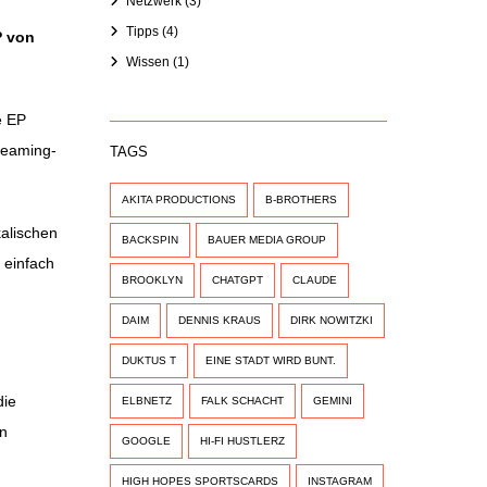
Netzwerk
(3)
Tipps
(4)
P von
Wissen
(1)
e EP
reaming-
TAGS
AKITA PRODUCTIONS
B-BROTHERS
alischen
BACKSPIN
BAUER MEDIA GROUP
 einfach
BROOKLYN
CHATGPT
CLAUDE
DAIM
DENNIS KRAUS
DIRK NOWITZKI
DUKTUS T
EINE STADT WIRD BUNT.
die
ELBNETZ
FALK SCHACHT
GEMINI
in
GOOGLE
HI-FI HUSTLERZ
HIGH HOPES SPORTSCARDS
INSTAGRAM