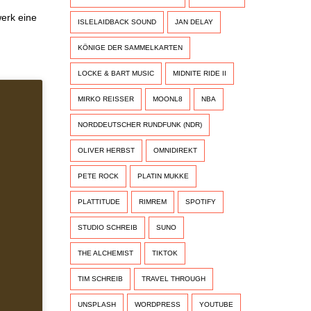
werk eine
ISLELAIDBACK SOUND
JAN DELAY
KÖNIGE DER SAMMELKARTEN
LOCKE & BART MUSIC
MIDNITE RIDE II
MIRKO REISSER
MOONL8
NBA
NORDDEUTSCHER RUNDFUNK (NDR)
OLIVER HERBST
OMNIDIREKT
PETE ROCK
PLATIN MUKKE
PLATTITUDE
RIMREM
SPOTIFY
STUDIO SCHREIB
SUNO
THE ALCHEMIST
TIKTOK
TIM SCHREIB
TRAVEL THROUGH
UNSPLASH
WORDPRESS
YOUTUBE