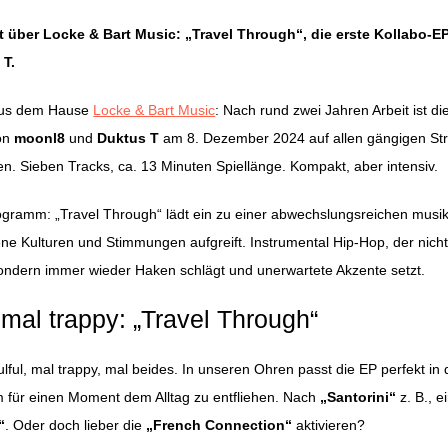
ht über Locke & Bart Music: „Travel Through“, die erste Kollabo-E
 T.
us dem Hause
Locke & Bart Music
: Nach rund zwei Jahren Arbeit ist di
on
moonl8
und
Duktus T
am 8. Dezember 2024 auf allen gängigen St
en. Sieben Tracks, ca. 13 Minuten Spiellänge. Kompakt, aber intensiv.
gramm: „Travel Through“ lädt ein zu einer abwechslungsreichen musik
ene Kulturen und Stimmungen aufgreift. Instrumental Hip-Hop, der nicht
sondern immer wieder Haken schlägt und unerwartete Akzente setzt.
 mal trappy: „Travel Through“
lful, mal trappy, mal beides. In unseren Ohren passt die EP perfekt in 
m für einen Moment dem Alltag zu entfliehen. Nach
„Santorini“
z. B., e
“
. Oder doch lieber die
„French Connection“
aktivieren?