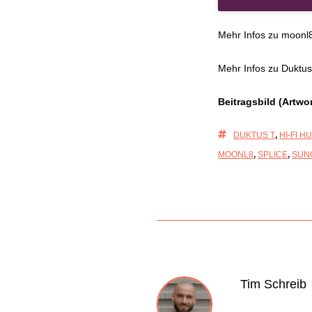
Mehr Infos zu moonl8 
Mehr Infos zu Duktus 
Beitragsbild (Artwo
DUKTUS T
,
HI-FI H
MOONL8
,
SPLICE
,
SUN
Tim Schreib