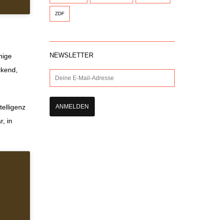
ZDF
NEWSLETTER
nige
ckend,
telligenz
, in