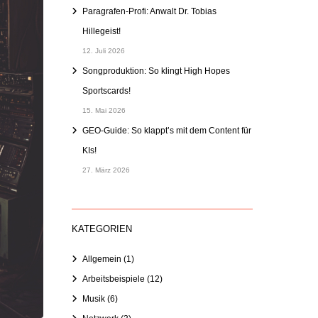
Paragrafen-Profi: Anwalt Dr. Tobias
Hillegeist!
12. Juli 2026
Songproduktion: So klingt High Hopes
Sportscards!
15. Mai 2026
GEO-Guide: So klappt’s mit dem Content für
KIs!
27. März 2026
KATEGORIEN
Allgemein
(1)
Arbeitsbeispiele
(12)
Musik
(6)