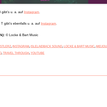
gibt’s u. a. auf
Instagram
.
T gibt’s ebenfalls u. a. auf
Instagram
.
rk):
© Locke & Bart Music
USTLERZ
,
INSTAGRAM
,
ISLELAIDBACK SOUND
,
LOCKE & BART MUSIC
,
MIDJO
O
,
TRAVEL THROUGH
,
YOUTUBE