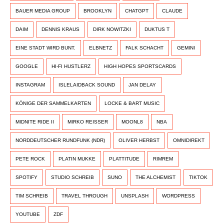
BAUER MEDIA GROUP
BROOKLYN
CHATGPT
CLAUDE
DAIM
DENNIS KRAUS
DIRK NOWITZKI
DUKTUS T
EINE STADT WIRD BUNT.
ELBNETZ
FALK SCHACHT
GEMINI
GOOGLE
HI-FI HUSTLERZ
HIGH HOPES SPORTSCARDS
INSTAGRAM
ISLELAIDBACK SOUND
JAN DELAY
KÖNIGE DER SAMMELKARTEN
LOCKE & BART MUSIC
MIDNITE RIDE II
MIRKO REISSER
MOONL8
NBA
NORDDEUTSCHER RUNDFUNK (NDR)
OLIVER HERBST
OMNIDIREKT
PETE ROCK
PLATIN MUKKE
PLATTITUDE
RIMREM
SPOTIFY
STUDIO SCHREIB
SUNO
THE ALCHEMIST
TIKTOK
TIM SCHREIB
TRAVEL THROUGH
UNSPLASH
WORDPRESS
YOUTUBE
ZDF