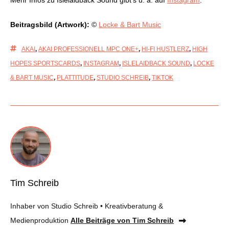
Beitragsbild (Artwork):
©
Locke & Bart Music
AKAI
,
AKAI PROFESSIONELL MPC ONE+
,
HI-FI HUSTLERZ
,
HIGH
HOPES SPORTSCARDS
,
INSTAGRAM
,
ISLELAIDBACK SOUND
,
LOCKE
& BART MUSIC
,
PLATTITUDE
,
STUDIO SCHREIB
,
TIKTOK
Tim Schreib
Inhaber von Studio Schreib • Kreativberatung &
Medienproduktion
Alle Beiträge von Tim Schreib