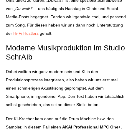
Ums direkt zu klären:
„Dowaizt“
ist eine spezielle Schreibweise
von
„Du weißt“
– uns häufig als Hashtag in Chats und Social-
Media-Posts begegnet. Fanden wir irgendwie cool, und passend
zum Song. Für diesen haben wir uns dann noch Unterstützung
der
Hi-Fi Hustlerz
geholt.
Moderne Musikproduktion im Studio
SchrAIb
Dabei wollten wir ganz modern sein und KI in den
Produktionsprozess integrieren, also haben wir uns erst mal
einen schmierigen Akustiksong gepromptet. Auf dem
Smartphone, in irgendeiner App. Den Text haben wir tatsächlich
selbst geschrieben, das sei an dieser Stelle betont.
Der KI-Kracher kam dann auf die Drum Machine bzw. den
Sampler, in diesem Fall einen
AKAI Professional MPC One+
.