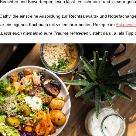
Berichten und Bewertungen lesen lässt: Es schmeckt und ist sehr ges
Cathy, die einst eine Ausbildung zur Rechtsanwalts- und Notarfachange
gar ein eigenes Kochbuch mit vielen ihrer besten Rezepte im
Ankerwech
„Lasst euch niemals in eure Träume reinreden“
, steht da u. a. als Tipp 