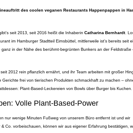
lineauftritt des coolen veganen Restaurants Happenpappen in H
ibt’s seit 2013, seit 2016 heißt die Inhaberin
Catharina Bernhardt
. Lo
rant im Hamburger Stadtteil Eimsbüttel, mittlerweile ist’s bereits seit e
 – ganz in der Nähe des berühmt-begrünten Bunkers an der Feldstraße 
t seit 2012 rein pflanzlich ernährt, und ihr Team arbeiten mit großer Hi
 Gerichte frei von tierischen Produkten schmackhaft zu machen – oh
attdessen: Plant-Based-Leckereien von Bowls über Burger bis Kuchen.
en: Volle Plant-Based-Power
 nur wenige Minuten Fußweg von unserem Büro entfernt ist und wir
 & Co. vorbeischauen, können wir aus eigener Erfahrung bestätigen, w