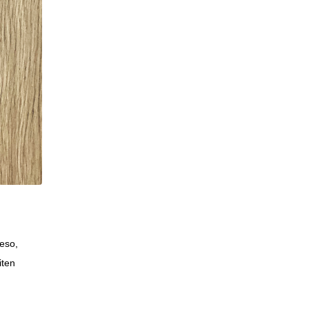
ieso,
iten