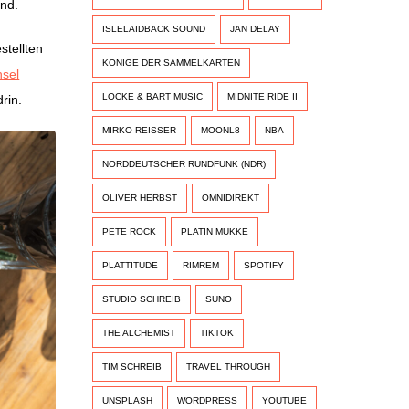
und.
ISLELAIDBACK SOUND
JAN DELAY
stellten
KÖNIGE DER SAMMELKARTEN
sel
LOCKE & BART MUSIC
MIDNITE RIDE II
drin.
MIRKO REISSER
MOONL8
NBA
NORDDEUTSCHER RUNDFUNK (NDR)
OLIVER HERBST
OMNIDIREKT
PETE ROCK
PLATIN MUKKE
PLATTITUDE
RIMREM
SPOTIFY
STUDIO SCHREIB
SUNO
THE ALCHEMIST
TIKTOK
TIM SCHREIB
TRAVEL THROUGH
UNSPLASH
WORDPRESS
YOUTUBE