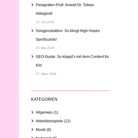
Paragrafen-Profi: Anwalt Dr. Tobias
Hillegeist!
12. Juli 2026
Songproduktion: So klingt High Hopes
Sportscards!
15. Mai 2026
GEO-Guide: So klappt’s mit dem Content für
KIs!
27. März 2026
KATEGORIEN
Allgemein
(1)
Arbeitsbeispiele
(12)
Musik
(6)