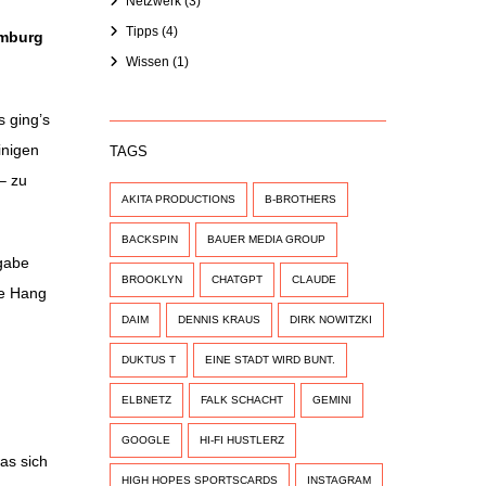
Netzwerk
(3)
Tipps
(4)
amburg
Wissen
(1)
s ging’s
inigen
TAGS
– zu
AKITA PRODUCTIONS
B-BROTHERS
BACKSPIN
BAUER MEDIA GROUP
ngabe
BROOKLYN
CHATGPT
CLAUDE
ne Hang
DAIM
DENNIS KRAUS
DIRK NOWITZKI
DUKTUS T
EINE STADT WIRD BUNT.
ELBNETZ
FALK SCHACHT
GEMINI
GOOGLE
HI-FI HUSTLERZ
as sich
HIGH HOPES SPORTSCARDS
INSTAGRAM