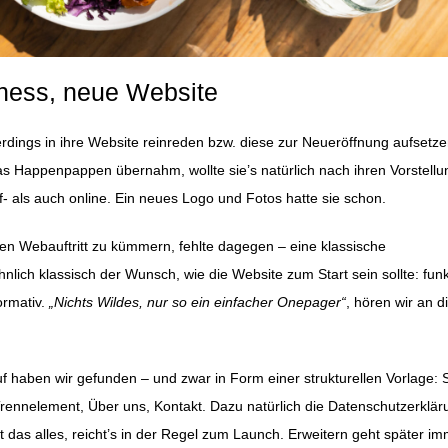
ness, neue Website
erdings in ihre Website reinreden bzw. diese zur Neueröffnung aufsetzen
s Happenpappen übernahm, wollte sie’s natürlich nach ihren Vorstell
f- als auch online. Ein neues Logo und Fotos hatte sie schon.
 den Webauftritt zu kümmern, fehlte dagegen – eine klassische
nlich klassisch der Wunsch, wie die Website zum Start sein sollte: funk
ormativ.
„Nichts Wildes, nur so ein einfacher Onepager“
, hören wir an d
 haben wir gefunden – und zwar in Form einer strukturellen Vorlage: S
Trennelement, Über uns, Kontakt. Dazu natürlich die Datenschutzerklä
 das alles, reicht’s in der Regel zum Launch. Erweitern geht später i