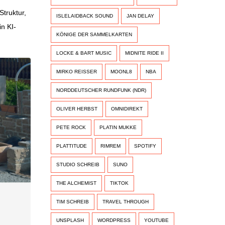
Struktur,
ISLELAIDBACK SOUND
JAN DELAY
in KI-
KÖNIGE DER SAMMELKARTEN
LOCKE & BART MUSIC
MIDNITE RIDE II
MIRKO REISSER
MOONL8
NBA
NORDDEUTSCHER RUNDFUNK (NDR)
OLIVER HERBST
OMNIDIREKT
PETE ROCK
PLATIN MUKKE
PLATTITUDE
RIMREM
SPOTIFY
STUDIO SCHREIB
SUNO
THE ALCHEMIST
TIKTOK
TIM SCHREIB
TRAVEL THROUGH
UNSPLASH
WORDPRESS
YOUTUBE