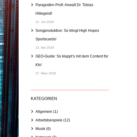
Paragrafen-Profi: Anwalt Dr. Tobias
Hillegeist!
12. Juli 2026
Songproduktion: So klingt High Hopes
Sportscards!
15. Mai 2026
GEO-Guide: So klappt’s mit dem Content für
KIs!
27. März 2026
KATEGORIEN
Allgemein
(1)
Arbeitsbeispiele
(12)
Musik
(6)