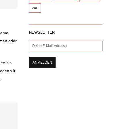
ZDF
NEWSLETTER
heme
mmen oder
dee bis
legen wir
.