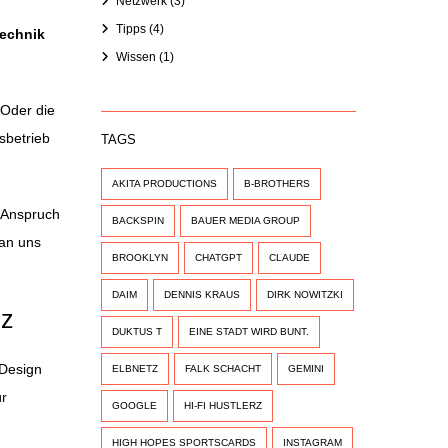
Netzwerk
(3)
Tipps
(4)
technik
Wissen
(1)
 Oder die
betrieb
TAGS
AKITA PRODUCTIONS
B-BROTHERS
n Anspruch
BACKSPIN
BAUER MEDIA GROUP
an uns
BROOKLYN
CHATGPT
CLAUDE
DAIM
DENNIS KRAUS
DIRK NOWITZKI
nz
DUKTUS T
EINE STADT WIRD BUNT.
 Design
ELBNETZ
FALK SCHACHT
GEMINI
ür
GOOGLE
HI-FI HUSTLERZ
HIGH HOPES SPORTSCARDS
INSTAGRAM