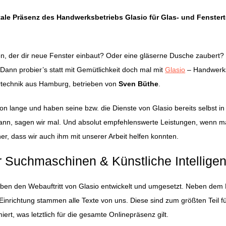
itale Präsenz des Handwerksbetriebs Glasio für Glas- und Fenster
, der dir neue Fenster einbaut? Oder eine gläserne Dusche zaubert?
Dann probier’s statt mit Gemütlichkeit doch mal mit
Glasio
– Handwerks
rtechnik aus Hamburg, betrieben von
Sven Büthe
.
n lange und haben seine bzw. die Dienste von Glasio bereits selbst i
n, sagen wir mal. Und absolut empfehlenswerte Leistungen, wenn m
her, dass wir auch ihm mit unserer Arbeit helfen konnten.
ür Suchmaschinen & Künstliche Intellige
ben den Webauftritt von Glasio entwickelt und umgesetzt. Neben dem
Einrichtung stammen alle Texte von uns. Diese sind zum größten Teil f
rt, was letztlich für die gesamte Onlinepräsenz gilt.