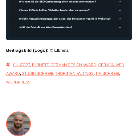
Beitragsbild (Logo):
© Elbnetz
CHATGPT
,
ELBNETZ
,
GERMAN DESIGN AWARD
,
GERMAN WEB
AWARD
,
STUDIO SCHREIB
,
THORSTEN FALTINGS
,
TIM SCHREIB
,
WORDPRESS