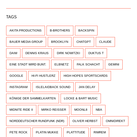
TAGS
AKITA PRODUCTIONS
B-BROTHERS
BACKSPIN
BAUER MEDIA GROUP
BROOKLYN
CHATGPT
CLAUDE
DAIM
DENNIS KRAUS
DIRK NOWITZKI
DUKTUS T
EINE STADT WIRD BUNT.
ELBNETZ
FALK SCHACHT
GEMINI
GOOGLE
HI-FI HUSTLERZ
HIGH HOPES SPORTSCARDS
INSTAGRAM
ISLELAIDBACK SOUND
JAN DELAY
KÖNIGE DER SAMMELKARTEN
LOCKE & BART MUSIC
MIDNITE RIDE II
MIRKO REISSER
MOONL8
NBA
NORDDEUTSCHER RUNDFUNK (NDR)
OLIVER HERBST
OMNIDIREKT
PETE ROCK
PLATIN MUKKE
PLATTITUDE
RIMREM