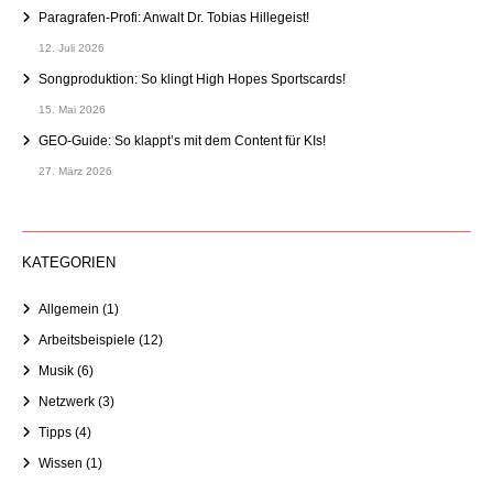
Paragrafen-Profi: Anwalt Dr. Tobias Hillegeist!
12. Juli 2026
Songproduktion: So klingt High Hopes Sportscards!
15. Mai 2026
GEO-Guide: So klappt’s mit dem Content für KIs!
27. März 2026
KATEGORIEN
Allgemein
(1)
Arbeitsbeispiele
(12)
Musik
(6)
Netzwerk
(3)
Tipps
(4)
Wissen
(1)