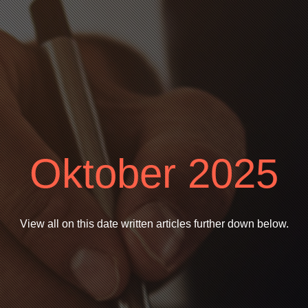
Oktober 2025
View all on this date written articles further down below.